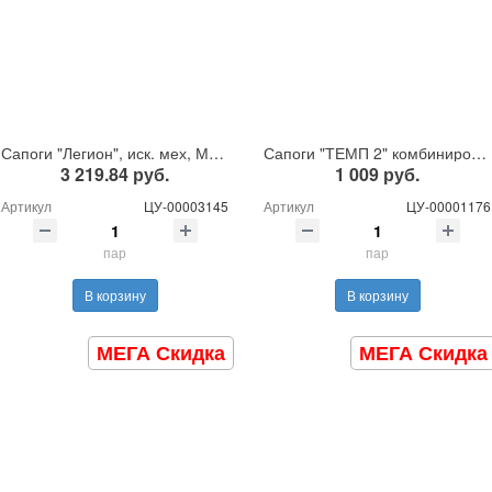
Сапоги "Легион", иск. мех, МП, ПУ (008)
Сапоги "ТЕМП 2" комбинированные, утепленные. иск. мех ТПУ-ТПУ
3 219.84 руб.
1 009 руб.
Артикул
ЦУ-00003145
Артикул
ЦУ-00001176
пар
пар
В корзину
В корзину
МЕГА Скидка
МЕГА Скидка