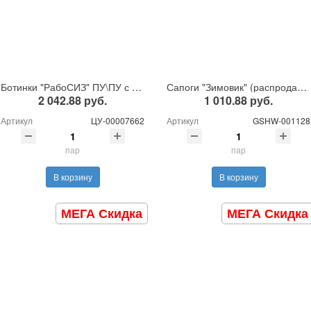
Ботинки "РабоСИЗ" ПУ\ПУ с МП иск.мех
Сапоги "Зимовик" (распродажа)
2 042.88 руб.
1 010.88 руб.
Артикул
ЦУ-00007662
Артикул
GSHW-001128
пар
пар
В корзину
В корзину
МЕГА Скидка
МЕГА Скидка