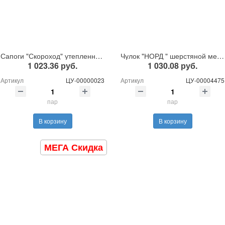
Сапоги "Скороход" утепленные иск.мех
Чулок "НОРД " шерстяной мех фольгированный
1 023.36 руб.
1 030.08 руб.
Артикул
ЦУ-00000023
Артикул
ЦУ-00004475
пар
пар
В корзину
В корзину
МЕГА Скидка