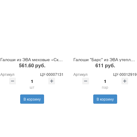
Галоши из ЭВА меховые «Скороходы»
Галоши "Барс" из ЭВА утепленные Г-021 белые
561.60 руб.
611 руб.
Артикул
ЦУ-00007131
Артикул
ЦУ-00012919
шт
пар
В корзину
В корзину