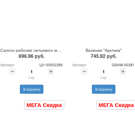
Сапоги рабочие литьевого метода крепления подошвы утепл. иск.мех Л-5 ПУ/ТПУ (АРТАК)
Валенки "Арктика"
696.96 руб.
745.92 руб.
Артикул
ЦУ-00002389
Артикул
GSHW-00381
пар
пар
В корзину
В корзину
МЕГА Скидка
МЕГА Скидка