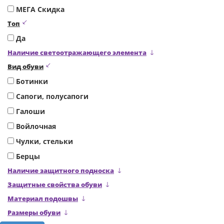
МЕГА Скидка
Топ
Да
Наличие светоотражающего элемента
Вид обуви
Ботинки
Сапоги, полусапоги
Галоши
Войлочная
Чулки, стельки
Берцы
Наличие защитного подноска
Защитные свойства обуви
Материал подошвы
Размеры обуви