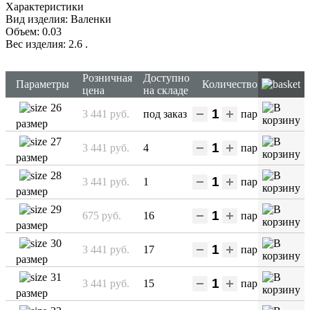
Характеристики
Вид изделия: Валенки
Объем: 0.03
Вес изделия: 2.6
.
Розничная
Доступно
Параметры
Количество
цена
на складе
26
3 441 руб.
под заказ
пар
размер
27
3 441 руб.
4
пар
размер
28
3 441 руб.
1
пар
размер
29
675 руб.
16
пар
размер
30
3 441 руб.
17
пар
размер
31
3 441 руб.
15
пар
размер