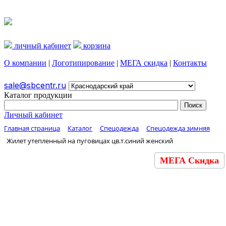
личный кабинет
корзина
О компании
|
Логотипирование
|
МЕГА скидка
|
Контакты
sale@sbcentr.ru
Каталог продукции
Личный кабинет
Главная страница
Каталог
Спецодежда
Спецодежда зимняя
Жилет утепленный на пуговицах цв.т.синий женский
МЕГА Скидка