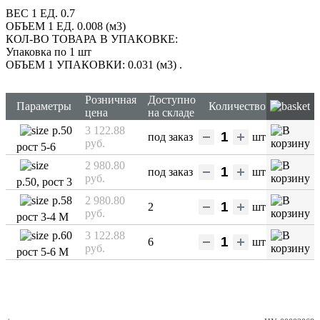
ВЕС 1 ЕД. 0.7
ОБЪЕМ 1 ЕД. 0.008 (м3)
КОЛ-ВО ТОВАРА В УПАКОВКЕ:
Упаковка по 1 шт
ОБЪЕМ 1 УПАКОВКИ: 0.031 (м3)
.
Розничная
Доступно
Параметры
Количество
цена
на складе
р.50
3 122.88
под заказ
шт
руб.
рост 5-6
2 980.80
под заказ
шт
руб.
р.50, рост 3
р.58
2 980.80
2
шт
руб.
рост 3-4 М
р.60
3 122.88
6
шт
руб.
рост 5-6 М