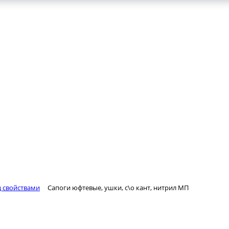
ц свойствами
Сапоги юфтевые, ушки, с\о кант, нитрил МП