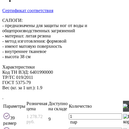
Сертификат соответствия
САПОГИ:
- предназначены для защиты ног от воды и
общепроизводственных загрязнений
- материал: литая резина
- метод изготовления: формовой
- имеют матовую поверхность
- внутреннее тканевое
- высота 38 см
Характеристики
Код ТН ВЭД: 6401990000
ТР/ТС 019/2011
ГОСТ 5375-79
Вес (кг. за 1 шт.): 1.9
.
Розничная
Доступно
Параметры
Количество
цена
на складе
1 278.72
39
9
руб.
пар
размер