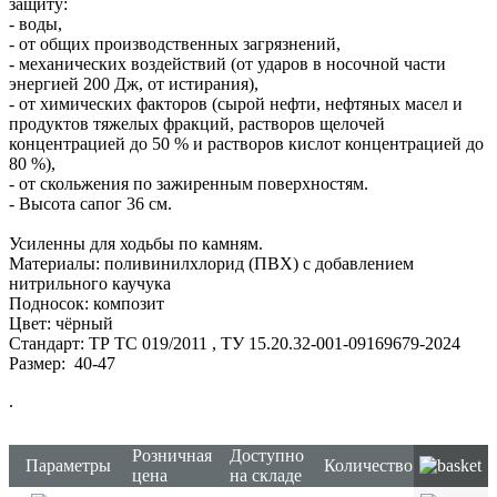
защиту:
- воды,
- от общих производственных загрязнений,
- механических воздействий (от ударов в носочной части
энергией 200 Дж, от истирания),
- от химических факторов (сырой нефти, нефтяных масел и
продуктов тяжелых фракций, растворов щелочей
концентрацией до 50 % и растворов кислот концентрацией до
80 %),
- от скольжения по зажиренным поверхностям.
- Высота сапог 36 см.
Усиленны для ходьбы по камням.
Материалы: поливинилхлорид (ПВХ) с добавлением
нитрильного каучука
Подносок: композит
Цвет: чёрный
Стандарт: ТР ТС 019/2011 , ТУ 15.20.32-001-09169679-2024
Размер: 40-47
.
Розничная
Доступно
Параметры
Количество
цена
на складе