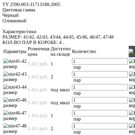
ТУ 2590-003-31713188-2005
Цветовая гамма
Черный
Оливковый
Характеристики
РАЗМЕР: 41/42, 42/43, 43/44, 44/45, 45/46, 46/47, 47/48
КОЛ-ВО ПАР В КОРОБЕ: 4
.
Розничная
Доступно
Параметры
Количество
цена
на складе
41-42
1 411 руб.
1
размер
пар
42-43
1 411 руб.
2
размер
пар
43-44
1 411 руб.
под заказ
размер
пар
45-46
1 411 руб.
под заказ
размер
пар
46-47
1 411 руб.
1
размер
пар
47-48
1 411 руб.
2
размер
пар