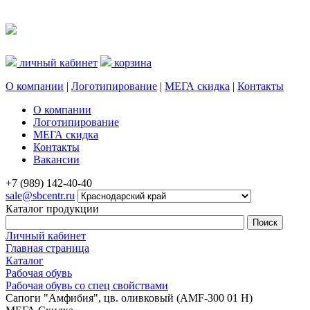
личный кабинет
корзина
О компании
|
Логотипирование
|
МЕГА скидка
|
Контакты
О компании
Логотипирование
МЕГА скидка
Контакты
Вакансии
+7 (989) 142-40-40
sale@sbcentr.ru
Каталог продукции
Личный кабинет
Главная страница
Каталог
Рабочая обувь
Рабочая обувь со спец свойствами
Сапоги "Амфибия", цв. оливковый (AMF-300 01 H)