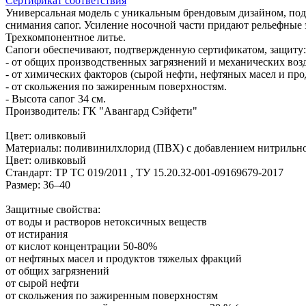
Сертификат соответствия
Универсальная модель с уникальным брендовым дизайном, под
снимания сапог. Усиление носочной части придают рельефные
Трехкомпонентное литье.
Сапоги обеспечивают, подтвержденную сертификатом, защиту:
- от общих производственных загрязнений и механических возд
- от химических факторов (сырой нефти, нефтяных масел и про
- от скольжения по зажиренным поверхностям.
- Высота сапог 34 см.
Производитель: ГК "Авангард Сэйфети"
Цвет: оливковый
Материалы: поливинилхлорид (ПВХ) с добавлением нитрильно
Цвет: оливковый
Стандарт: ТР ТС 019/2011 , ТУ 15.20.32-001-09169679-2017
Размер: 36–40
Защитные свойства:
от воды и растворов нетоксичных веществ
от истирания
от кислот концентрации 50-80%
от нефтяных масел и продуктов тяжелых фракций
от общих загрязнений
от сырой нефти
от скольжения по зажиренным поверхностям