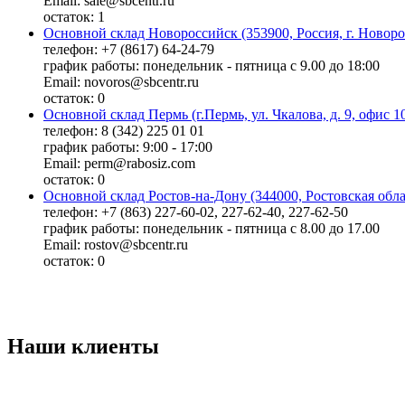
Email: sale@sbcentr.ru
остаток:
1
Основной склад Новороссийск (353900, Россия, г. Новоро
телефон: +7 (8617) 64-24-79
график работы: понедельник - пятница с 9.00 до 18:00
Email: novoros@sbcentr.ru
остаток:
0
Основной склад Пермь (г.Пермь, ул. Чкалова, д. 9, офис 1
телефон: 8 (342) 225 01 01
график работы: 9:00 - 17:00
Email: perm@rabosiz.com
остаток:
0
Основной склад Ростов-на-Дону (344000, Ростовская облас
телефон: +7 (863) 227-60-02, 227-62-40, 227-62-50
график работы: понедельник - пятница с 8.00 до 17.00
Email: rostov@sbcentr.ru
остаток:
0
Наши клиенты