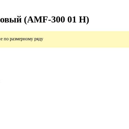
ковый (AMF-300 01 H)
е по размерному ряду
и