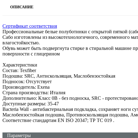
ОПИСАНИЕ
Сертификат соответствия
Профессиональные белые полуботинки с открытой пяткой (сабо
Сабо изготовлены из высокотехнологичного, современного мат
влагостойкостью.
Обувь может быть подвергнута стирке в стиральной машине пр
поверхности с глицерином
Характеристики
Состав: Texfiber
Подошва: SRC, Антискользящая, Маслобензостойкая
Подносок: Отсутствует
Производитель: Exena
Страна производства: Италия
Дополнительно: Класс 0B - без подноска, SRC - протестирован
Доступные размеры: 35-47
Bacteria Wall - антибактериальная подкладка, сохраняет ноги 
Маслобензостойкая подошва, Противоскользящая подошва, Амор
Соответствие стандартам EN ISO 20347; ТР ТС 019
.
Параметры