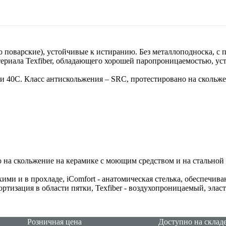
 поварские), устойчивые к истиранию. Без металлоподноска, с 
ериала Texfiber, обладающего хорошей паропроницаемостью, ус
и 40С. Класс антискольжения – SRС, протестировано на скольж
о на скольжение на керамике с моющим средством и на стальной
сухими и в прохладе, iComfort - анатомическая стелька, обеспеч
тизация в области пятки, Texfiber - воздухопроницаемый, элас
Розничная цена
Доступно на склад