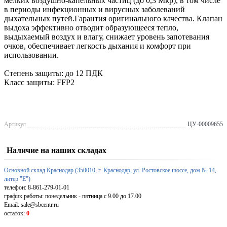
мелких воздушно-капельных частиц (до 0,3 Мкр), в том числе
в периоды инфекционных и вирусных заболеваний
дыхательных путей.Гарантия оригинального качества. Клапан
выдоха эффективно отводит образующееся тепло,
выдыхаемый воздух и влагу, снижает уровень запотевания
очков, обеспечивает легкость дыхания и комфорт при
использовании.
Степень защиты: до 12 ПДК
Класс защиты: FFP2
Артикул
ЦУ-00009655
Наличие на наших складах
Основной склад Краснодар (350010, г. Краснодар, ул. Ростовское шоссе, дом № 14,
литер "Е")
телефон: 8-861-279-01-01
график работы: понедельник - пятница с 9.00 до 17.00
Email: sale@sbcentr.ru
остаток:
0