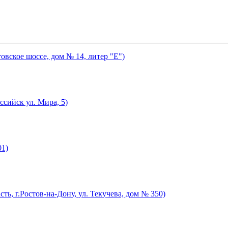
товское шоссе, дом № 14, литер "Е")
ссийск ул. Мира, 5)
01)
ть, г.Ростов-на-Дону, ул. Текучева, дом № 350)