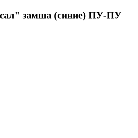
сал" замша (синие) ПУ-ПУ
и