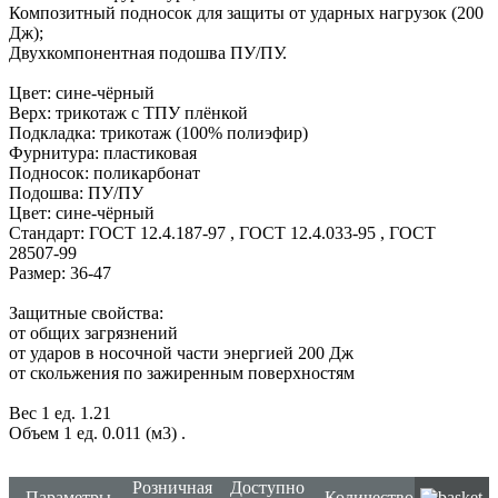
Композитный подносок для защиты от ударных нагрузок (200
Дж);
Двухкомпонентная подошва ПУ/ПУ.
Цвет: сине-чёрный
Верх: трикотаж с ТПУ плёнкой
Подкладка: трикотаж (100% полиэфир)
Фурнитура: пластиковая
Подносок: поликарбонат
Подошва: ПУ/ПУ
Цвет: сине-чёрный
Стандарт: ГОСТ 12.4.187-97 , ГОСТ 12.4.033-95 , ГОСТ
28507-99
Размер: 36-47
Защитные свойства:
от общих загрязнений
от ударов в носочной части энергией 200 Дж
от скольжения по зажиренным поверхностям
Вес 1 ед. 1.21
Объем 1 ед. 0.011 (м3)
.
Розничная
Доступно
Параметры
Количество