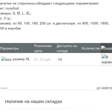
ерчатки не стерильны,обладают следующими параметрами:
ет: голубой;
змеры: S, M, L, XL;
с: 3 гр.;
аковка: по 90, 100, 180, 200 шт. в диспенсере, по 900, 1000, 1800,
00 в коробке
Розничная
Доступно на
Параметры
Количество
цена
складе
размер XL
21.12 руб.
-10
тикул
ЦУ-00001
Наличие на наших складах