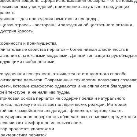
ромышленных учреждений, применение актуально в следующих
раслях:
дицина – для проведения осмотров и процедур;
щевая отрасль - рестораны и заведения общественного питания.
дустрия красоты
собенности и преимущества
личительные свойства перчаток – более низкая эластичность в
авнении с латексными моделями. Данный тип защиты рук обладае
ледующими особенностями:
опудренная поверхность отличается от стандартного способа
оизводства перчаток. Современные технологии позволяют создава
дели, которые комфортно одеваются и не слипаются благодаря
оей текстуре, а не наличию пудры.
триловая основа перчаток не содержит белка и натурального
текса, поэтому не вызывает аллергических реакций. Материал
тойчив к воздействию альдегидов, фенолов, спиртов, кислот.
кстурированная поверхность облегчает захват мелких предметов и
еспечивает комфортное использование.
вар продается упаковками
рактеристики перчаток