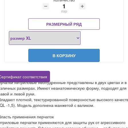
пар
РАЗМЕРНЫЙ РЯД
В КОРЗИНУ
Сертификат соответствия
рчатки нитриловые неопудренные представлены в двух цветах и в
азличных размерах. Имеют неанатомическую форму, подходят для
авой и левой руки.
ладают плотной, текстурированной поверхностью высокого качест
QL -1,5). Модель дополнена манжетой с валиком.
бласть применения перчаток
триловые перчатки применяются для защиты рук от агрессивного
здействия веществ. Сфера использования обширна – от бытовых д