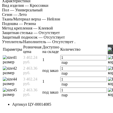
Характеристики
Вид изделия — Кроссовки
Пол — Универсальный
Сезон — Лето
Ткань/Материал верха — Нейлон
Подошва — Резина
Метод крепления — Клеевой
Защитная стелька — Отсутствует
Защитный подносок — Отсутствует
Утеплитель/Наполнитель — Отсутствует
.
Розничная
Доступно
Параметры
Количество
цена
на складе
41
3 402.24
1
размер
руб.
пар
42
2 463.36
под заказ
размер
руб.
пар
44
3 402.24
1
размер
руб.
пар
45
2 463.36
под заказ
размер
руб.
пар
Артикул
ЦУ-00014085