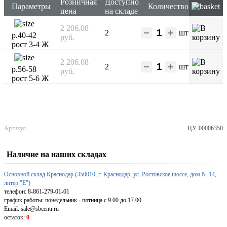
Розничная
Доступно
Параметры
Количество
цена
на складе
2 206.08
2
шт
р.40-42
руб.
рост 3-4 Ж
2 206.08
2
шт
р.56-58
руб.
рост 5-6 Ж
Артикул
ЦУ-00006350
Наличие на наших складах
Основной склад Краснодар (350010, г. Краснодар, ул. Ростовское шоссе, дом № 14,
литер "Е")
телефон: 8-861-279-01-01
график работы: понедельник - пятница с 9.00 до 17.00
Email: sale@sbcentr.ru
остаток:
0