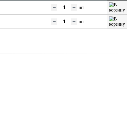
шт
шт