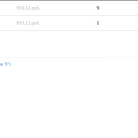
933.12 руб.
9
933.12 руб.
1
ер "Е")