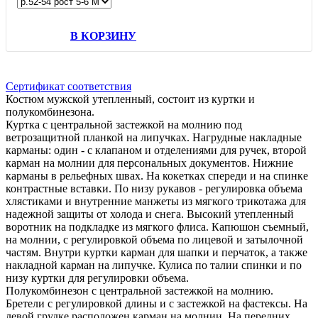
В КОРЗИНУ
Сертификат соответствия
Костюм мужской утепленный, состоит из куртки и
полукомбинезона.
Куртка с центральной застежкой на молнию под
ветрозащитной планкой на липучках. Нагрудные накладные
карманы: один - с клапаном и отделениями для ручек, второй
карман на молнии для персональных документов. Нижние
карманы в рельефных швах. На кокетках спереди и на спинке
контрастные вставки. По низу рукавов - регулировка объема
хлястиками и внутренние манжеты из мягкого трикотажа для
надежной защиты от холода и снега. Высокий утепленный
воротник на подкладке из мягкого флиса. Капюшон съемный,
на молнии, с регулировкой объема по лицевой и затылочной
частям. Внутри куртки карман для шапки и перчаток, а также
накладной карман на липучке. Кулиса по талии спинки и по
низу куртки для регулировки объема.
Полукомбинезон с центральной застежкой на молнию.
Бретели с регулировкой длины и с застежкой на фастексы. На
левой грудке расположен карман на молнии. На передних