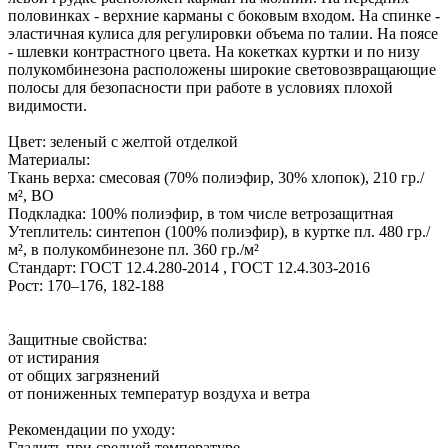
половинках - верхние карманы с боковым входом. На спинке -
эластичная кулиса для регулировки объема по талии. На поясе
- шлевки контрастного цвета. На кокетках куртки и по низу
полукомбинезона расположены широкие световозвращающие
полосы для безопасности при работе в условиях плохой
видимости.
Цвет: зеленый с желтой отделкой
Материалы:
Ткань верха: смесовая (70% полиэфир, 30% хлопок), 210 гр./
м², ВО
Подкладка: 100% полиэфир, в том числе ветрозащитная
Утеплитель: синтепон (100% полиэфир), в куртке пл. 480 гр./
м², в полукомбинезоне пл. 360 гр./м²
Стандарт: ГОСТ 12.4.280-2014 , ГОСТ 12.4.303-2016
Рост: 170–176, 182-188
Защитные свойства:
от истирания
от общих загрязнений
от пониженных температур воздуха и ветра
Рекомендации по уходу:
Гладить при средней температуре