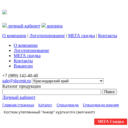
личный кабинет
корзина
О компании
|
Логотипирование
|
МЕГА скидка
|
Контакты
О компании
Логотипирование
МЕГА скидка
Контакты
Вакансии
+7 (989) 142-40-40
sale@sbcentr.ru
Каталог продукции
Личный кабинет
Главная страница
Каталог
Спецодежда
Спецодежда зимняя
Костюм утепленный "Анкер" куртка+п/к (зел+желт)
МЕГА Скидка