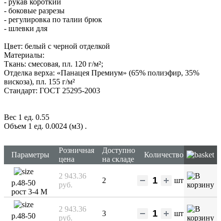
- рукав короткий
- боковые разрезы
- регулировка по талии брюк
- шлевки для
Цвет: белый с черной отделкой
Материалы:
Ткань: смесовая, пл. 120 г/м²;
Отделка верха: «Панацея Премиум» (65% полиэфир, 35%
вискоза), пл. 155 г/м²
Стандарт: ГОСТ 25295-2003
Вес 1 ед. 0.55
Объем 1 ед. 0.0024 (м3)
.
Розничная
Доступно
Параметры
Количество
цена
на складе
2 943.36
2
шт
р.48-50
руб.
рост 3-4 М
2 943.36
3
шт
р.48-50
руб.