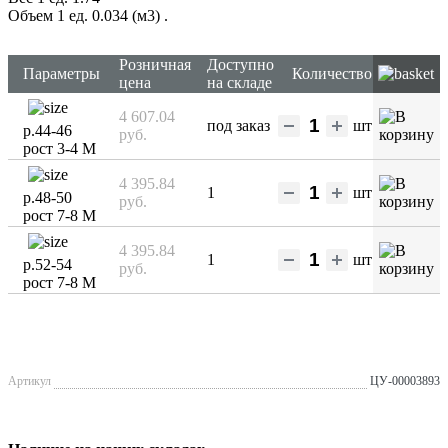
Объем 1 ед. 0.034 (м3)
.
Розничная
Доступно
Параметры
Количество
цена
на складе
4 607.04
под заказ
шт
р.44-46
руб.
рост 3-4 М
4 395.84
1
шт
р.48-50
руб.
рост 7-8 М
4 395.84
1
шт
р.52-54
руб.
рост 7-8 М
Артикул
ЦУ-00003893