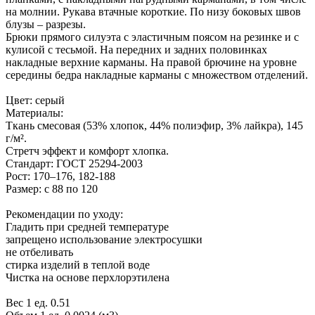
на молнии. Рукава втачные короткие. По низу боковых швов
блузы – разрезы.
Брюки прямого силуэта с эластичным поясом на резинке и с
кулисой с тесьмой. На передних и задних половинках
накладные верхние карманы. На правой брючине на уровне
середины бедра накладные карманы с множеством отделений.
Цвет: серый
Материалы:
Ткань смесовая (53% хлопок, 44% полиэфир, 3% лайкра), 145
г/м².
Стретч эффект и комфорт хлопка.
Стандарт: ГОСТ 25294-2003
Рост: 170–176, 182-188
Размер: с 88 по 120
Рекомендации по уходу:
Гладить при средней температуре
запрещено использование электросушки
не отбеливать
стирка изделий в теплой воде
Чистка на основе перхлорэтилена
Вес 1 ед. 0.51