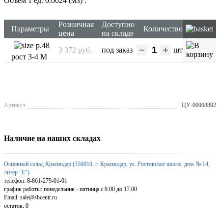
Объем 1 ед. 0.0024 (м3)
.
Розничная
Доступно
Параметры
Количество
цена
на складе
р.48
3 372 руб.
под заказ
шт
рост 3-4 М
Артикул
ЦУ-00008892
Наличие на наших складах
Основной склад Краснодар (350010, г. Краснодар, ул. Ростовское шоссе, дом № 14,
литер "Е")
телефон: 8-861-279-01-01
график работы: понедельник - пятница с 9.00 до 17.00
Email: sale@sbcentr.ru
остаток:
0