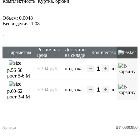
Комплектность: Куртка, брюки
Объем: 0.0048
Вес изделия: 1.08
.
Розничная
Доступно
Параметры
Количество
цена
на складе
3 204 руб.
под заказ
шт
р.56-58
рост 5-6 М
3 204 руб.
под заказ
шт
р.60-62
рост 3-4 М
Артикул
ЦУ-00003800