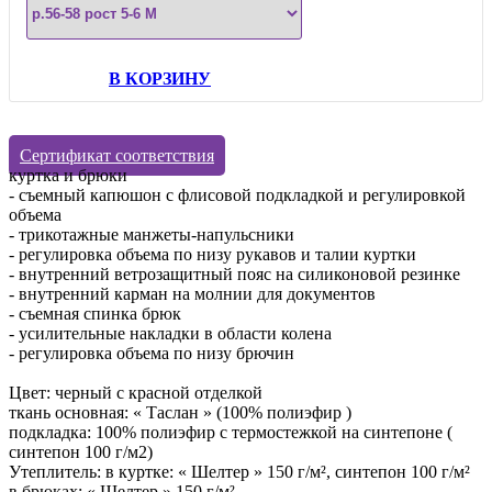
В КОРЗИНУ
Сертификат соответствия
куртка и брюки
- съемный капюшон с флисовой подкладкой и регулировкой
объема
- трикотажные манжеты-напульсники
- регулировка объема по низу рукавов и талии куртки
- внутренний ветрозащитный пояс на силиконовой резинке
- внутренний карман на молнии для документов
- съемная спинка брюк
- усилительные накладки в области колена
- регулировка объема по низу брючин
Цвет: черный с красной отделкой
ткань основная: « Таслан » (100% полиэфир )
подкладка: 100% полиэфир с термостежкой на синтепоне (
синтепон 100 г/м2)
Утеплитель: в куртке: « Шелтер » 150 г/м², синтепон 100 г/м²
в брюках: « Шелтер » 150 г/м²