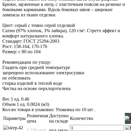
Брюки, зауженные к низу, с эластичным поясом на резинке и
боковыми карманами. Вдоль боковых швов – широкие
лампасы из ткани отделки.
Цвет: серый с темно серой отделкой
Cатин (97% хлопок, 3% лайкра), 120 г/м². Стретч эффект и
комфорт натурального хлопка.
Стандарт: ГОСТ 25294-2003
Рост: 158-164, 170-176
Размер: с 80 по 104
Рекомендации по уходу:
Гладить при средней температуре
запрещено использование электросушки
не отбеливать
стирка изделий в теплой воде
Чистка на основе перхлорэтилена
Вес 1 ед. 0.46
Объем 1 ед. 0.0024 (м3)
Кол-во товара в упаковке: Упаковка по 10 шт
.
Розничная
Доступно
Параметры
Количество
цена
на складе
р.42
5 735 руб.
под заказ