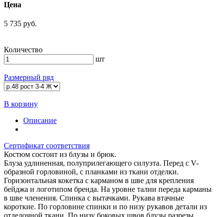
Цена
5 735 руб.
Количество
шт
Размерный ряд
В корзину
Описание
Сертификат соответствия
Костюм состоит из блузы и брюк.
Блуза удлиненная, полуприлегающего силуэта. Перед с V-
образной горловиной, с планками из ткани отделки.
Горизонтальная кокетка с карманом в шве для крепления
бейджа и логотипом бренда. На уровне талии переда карманы
в шве членения. Спинка с вытачками. Рукава втачные
короткие. По горловине спинки и по низу рукавов детали из
отделочной ткани. По низу боковых швов блузы разрезы.