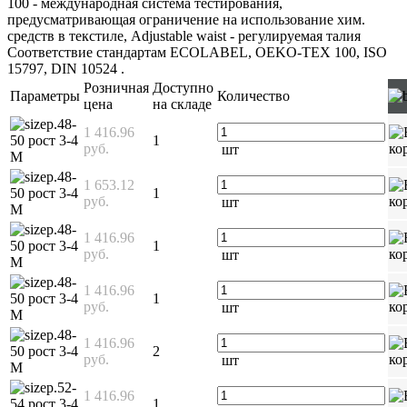
100 - международная система тестирования,
предусматривающая ограничение на использование хим.
средств в текстиле, Adjustable waist - регулируемая талия
Соответствие стандартам ECOLABEL, OEKO-TEX 100, ISO
15797, DIN 10524
.
Розничная
Доступно
Параметры
Количество
цена
на складе
р.48-
1 416.96
50 рост 3-4
1
руб.
шт
М
р.48-
1 653.12
50 рост 3-4
1
руб.
шт
М
р.48-
1 416.96
50 рост 3-4
1
руб.
шт
М
р.48-
1 416.96
50 рост 3-4
1
руб.
шт
М
р.48-
1 416.96
50 рост 3-4
2
руб.
шт
М
р.52-
1 416.96
54 рост 3-4
1