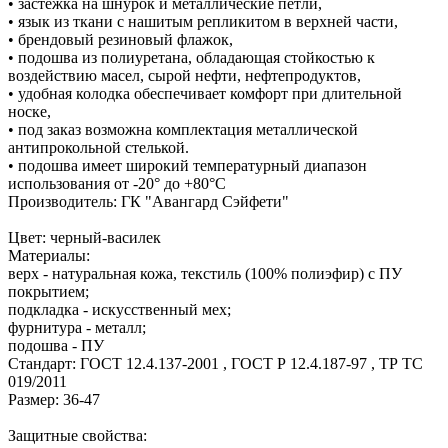
• застежка на шнурок и металлические петли,
• язык из ткани с нашитым репликитом в верхней части,
• брендовый резиновый флажок,
• подошва из полиуретана, обладающая стойкостью к
воздействию масел, сырой нефти, нефтепродуктов,
• удобная колодка обеспечивает комфорт при длительной
носке,
• под заказ возможна комплектация металлической
антипрокольной стелькой.
• подошва имеет широкий температурный диапазон
использования от -20° до +80°С
Производитель: ГК "Авангард Сэйфети"
Цвет: черный-василек
Материалы:
верх - натуральная кожа, текстиль (100% полиэфир) с ПУ
покрытием;
подкладка - искусственный мех;
фурнитура - металл;
подошва - ПУ
Стандарт: ГОСТ 12.4.137-2001 , ГОСТ Р 12.4.187-97 , ТР ТС
019/2011
Размер: 36-47
Защитные свойства: