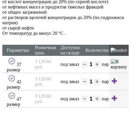
от кислот концентрации до 20% (по серной кислоте)
от нефтяных масел и продуктов тяжелых фракций
от общих загрязнений
от растворов щелочей концентрации до 20% (по гидроокиси
натрия)
от сырой нефти
От температур до минус 20 °С
.
Розничная
Доступно
Параметры
Количество
цена
на складе
3 129.60
под заказ
пар
37
руб.
размер
3 129.60
под заказ
пар
42
руб.
размер
3 129.60
под заказ
пар
47
руб.
размер