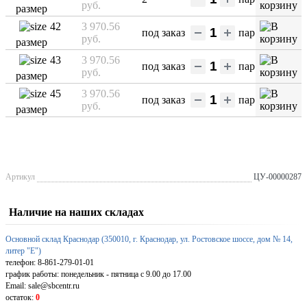
руб.
размер
42
3 970.56
под заказ
пар
руб.
размер
43
3 970.56
под заказ
пар
руб.
размер
45
3 970.56
под заказ
пар
руб.
размер
Артикул
ЦУ-00000287
Наличие на наших складах
Основной склад Краснодар (350010, г. Краснодар, ул. Ростовское шоссе, дом № 14,
литер "Е")
телефон: 8-861-279-01-01
график работы: понедельник - пятница с 9.00 до 17.00
Email: sale@sbcentr.ru
остаток:
0