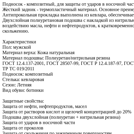
Подносок - композитный, для защиты от ударов в носочной час
Жесткий задник - термопластичный материал. Основное преиму
Антипрокольная прокладка выполнена из кевлара, обеспечивае
Двухслойная полиуретановая подошва с накладкой из нитрильно
воздействию масла, нефти и нефтепродуктов, к кратковременн
скольжению.
Характеристики
Пол: мужской
Материал верха: Кожа натуральная
Материал подошвы: Полиуретан/нитрильная резина
ГОСТ 12.4.137-2001, ГОСТ 28507-99, ГОСТ Р 12.4.187-97, ГОСТ
ТР ТС 019/2011
Подносок: композитный
Стелька: кевларовая
Сезон: Летняя
Вид обуви: ботинки
Защитные свойства:
Защита от нефти, нефтепродуктов, масел
Защита от растворов кислот и щелочей концентрацией до 20%
Подошва двухслойная (полиуретан + нитрильная резина)
Защита от ударов в носочной части
Защита от проколов
Защита от скольжения по зажиренным поверхностям