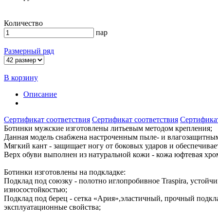
Количество
пар
Размерный ряд
В корзину
Описание
Сертификат соответствия
Сертификат соответствия
Сертификат
Ботинки мужские изготовлены литьевым методом крепления;
Данная модель снабжена настроченным пыле- и влагозащитны
Мягкий кант - защищает ногу от боковых ударов и обеспечива
Верх обуви выполнен из натуральной кожи - кожа юфтевая хро
Ботинки изготовлены на подкладке:
Подклад под союзку - полотно иглопробивное Traspira, устойч
износостойкостью;
Подклад под берец - сетка «Ария»,эластичный, прочный подкл
эксплуатационные свойства;