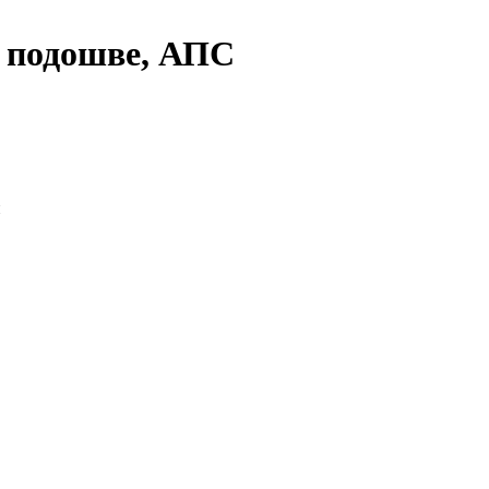
 подошве, АПС
и