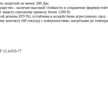
ти энергией не менее 200 Дж;
щество - наличие высокой стойкости и сохранение формоустойч
т защиту сквозному проколу более 1200 Н;
й резины (ПУ/N), устойчива к воздействию агрессивных сред - 
ому контакту (60 секунд) с поверхностями, нагретыми до темпе
 12.4.033-77