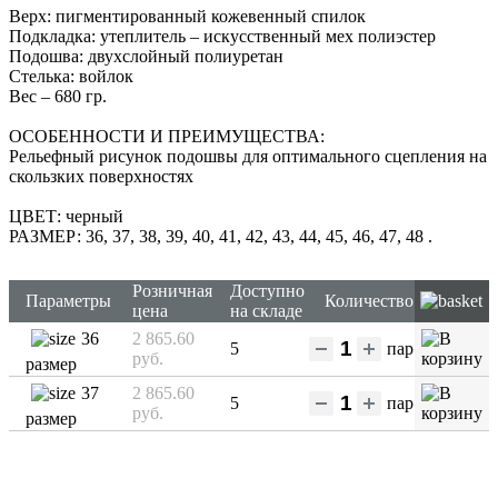
Верх: пигментированный кожевенный спилок
Подкладка: утеплитель – искусственный мех полиэстер
Подошва: двухслойный полиуретан
Стелька: войлок
Вес – 680 гр.
ОСОБЕННОСТИ И ПРЕИМУЩЕСТВА:
Рельефный рисунок подошвы для оптимального сцепления на
скользких поверхностях
ЦВЕТ: черный
РАЗМЕР: 36, 37, 38, 39, 40, 41, 42, 43, 44, 45, 46, 47, 48
.
Розничная
Доступно
Параметры
Количество
цена
на складе
36
2 865.60
5
пар
руб.
размер
37
2 865.60
5
пар
руб.
размер