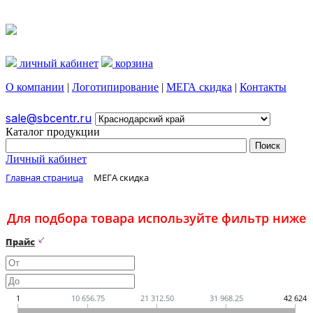
личный кабинет
корзина
О компании
|
Логотипирование
|
МЕГА скидка
|
Контакты
sale@sbcentr.ru
Каталог продукции
Личный кабинет
Главная страница
МЕГА скидка
Для подбора товара используйте фильтр ниже
Прайс
1
10 656.75
21 312.50
31 968.25
42 624