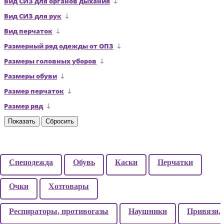
Вид СИЗ для органов дыхания
Вид СИЗ для рук
Вид перчаток
Размерный ряд одежды от ОПЗ
Размеры головных уборов
Размеры обуви
Размер перчаток
Размер ряд
Спецодежда
Обувь
Каски
Перчатки
Очки
Хозтовары
Респираторы, противогазы
Наушники
Привязи,