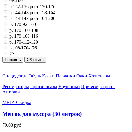
96-100
р.152-156 рост 170-176
р 144-148 рост 158-164
р 144-148 рост 194-200
р. 170-92-100
р. 170-100-108
р. 170-108-116
р. 170-112-120
р.108/170-176
7XL
Спецодежда
Обувь
Каски
Перчатки
Очки
Хозтовары
Респираторы, противогазы
Наушники
Привязи, стропы
Аптечки
МЕГА Скидка
Мешок для мусора (30 литров)
70.08 руб.