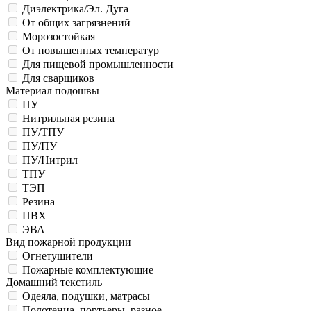
Диэлектрика/Эл. Дуга
От общих загрязнений
Морозостойкая
От повышенных температур
Для пищевой промышленности
Для сварщиков
Материал подошвы
ПУ
Нитрильная резина
ПУ/ТПУ
ПУ/ПУ
ПУ/Нитрил
ТПУ
ТЭП
Резина
ПВХ
ЭВА
Вид пожарной продукции
Огнетушители
Пожарные комплектующие
Домашний текстиль
Одеяла, подушки, матрасы
Полотенца, портьеры, разное