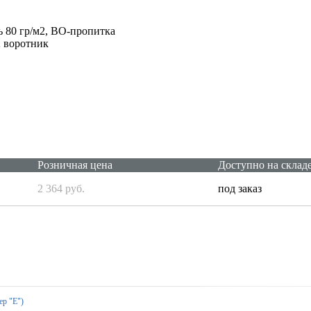
 80 гр/м2, ВО-пропитка
2 воротник
Розничная цена
Доступно на склад
2 364 руб.
под заказ
ер "Е")