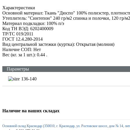
Характеристики
Основной материал: Ткань "Дюспо" 100% полиэстер, плотность
Утеплитель: "Синтепон" 240 гр/м2 спинка и полочки, 120 гр/м
Материал подкладки: 100% п/э
Код ТН ВЭД: 6202400009
ТР/ТС 019/2011
ГОСТ 12.4.280-2014
Вид центральной застежки (куртка): Открытая (молния)
Наличие СОП: Нет
Вес (кг. за 1 шт.): 0.44
.
Параметры
136-140
Наличие на наших складах
Основной склад Краснодар (350010, г. Краснодар, ул. Ростовское шоссе, дом № 14, лит