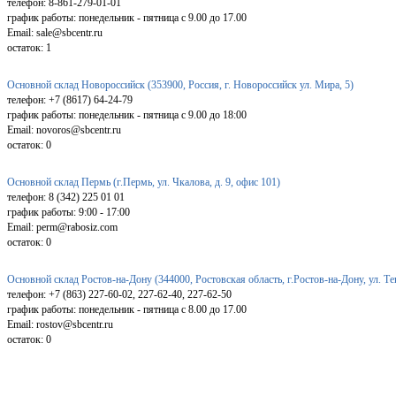
телефон: 8-861-279-01-01
график работы: понедельник - пятница с 9.00 до 17.00
Email: sale@sbcentr.ru
остаток:
1
Основной склад Новороссийск (353900, Россия, г. Новороссийск ул. Мира, 5)
телефон: +7 (8617) 64-24-79
график работы: понедельник - пятница с 9.00 до 18:00
Email: novoros@sbcentr.ru
остаток:
0
Основной склад Пермь (г.Пермь, ул. Чкалова, д. 9, офис 101)
телефон: 8 (342) 225 01 01
график работы: 9:00 - 17:00
Email: perm@rabosiz.com
остаток:
0
Основной склад Ростов-на-Дону (344000, Ростовская область, г.Ростов-на-Дону, ул. Т
телефон: +7 (863) 227-60-02, 227-62-40, 227-62-50
график работы: понедельник - пятница с 8.00 до 17.00
Email: rostov@sbcentr.ru
остаток:
0