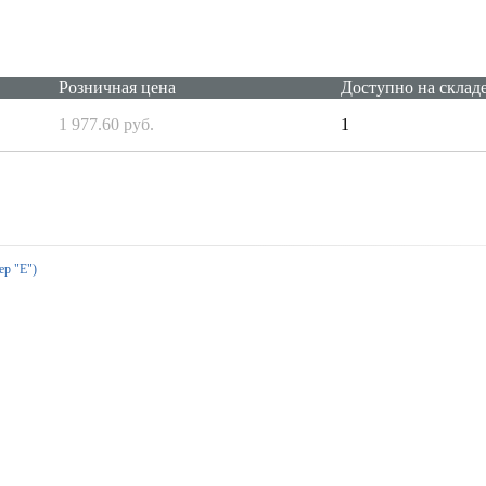
Розничная цена
Доступно на склад
1 977.60 руб.
1
ер "Е")