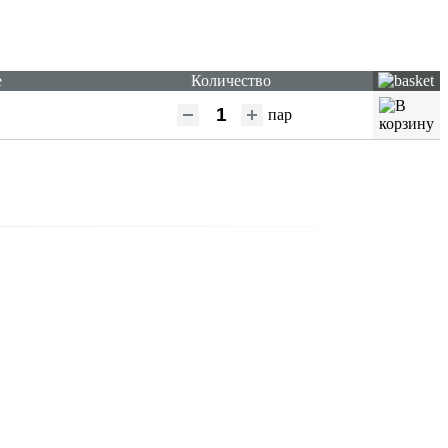
е
Количество
пар