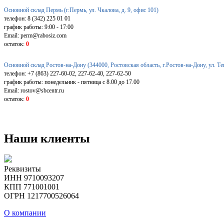
Основной склад Пермь (г.Пермь, ул. Чкалова, д. 9, офис 101)
телефон: 8 (342) 225 01 01
график работы: 9:00 - 17:00
Email: perm@rabosiz.com
остаток:
0
Основной склад Ростов-на-Дону (344000, Ростовская область, г.Ростов-на-Дону, ул. Т
телефон: +7 (863) 227-60-02, 227-62-40, 227-62-50
график работы: понедельник - пятница с 8.00 до 17.00
Email: rostov@sbcentr.ru
остаток:
0
Наши клиенты
Реквизиты
ИНН 9710093207
КПП 771001001
ОГРН 1217700526064
О компании