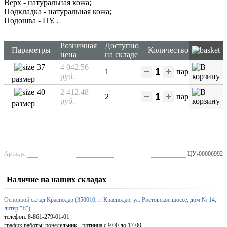
Верх - натуральная кожа;
Подкладка - натуральная кожа;
Подошва - ПУ.
.
Розничная
Доступно
Параметры
Количество
цена
на складе
37
4 042.56
1
пар
руб.
размер
40
2 412.48
2
пар
руб.
размер
Артикул
ЦУ-00006992
Наличие на наших складах
Основной склад Краснодар (350010, г. Краснодар, ул. Ростовское шоссе, дом № 14,
литер "Е")
телефон: 8-861-279-01-01
график работы: понедельник - пятница с 9.00 до 17.00