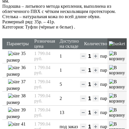
мм.
Подошва – литьевого метода крепления, выполнена из
облегченного ПВХ с чётким нескользящим протектором.
Стелька – натуральная кожа по всей длине обуви.
Размерный ряд: 35р. – 41р.
Категория: Туфли (чёрные и белые)
.
Розничная
Доступно
Параметры
Количество
цена
на складе
35
1 799.04
1
пар
руб.
размер
36
1 799.04
1
пар
руб.
размер
37
1 799.04
5
пар
руб.
размер
38
1 799.04
2
пар
руб.
размер
39
1 799.04
13
пар
руб.
размер
41
1 799.04
под заказ
пар