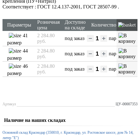
крепления (ПУ+Нитрил)
Соответствует : ГОСТ 12.4.137-2001, ГОСТ 28507-99
.
Розничная
Доступно
Параметры
Количество
цена
на складе
41
2 284.80
под заказ
пар
руб.
размер
44
2 284.80
под заказ
пар
руб.
размер
46
2 284.80
под заказ
пар
руб.
размер
Артикул
ЦУ-00007353
Наличие на наших складах
Основной склад Краснодар (350010, г. Краснодар, ул. Ростовское шоссе, дом № 14,
литер "Е")