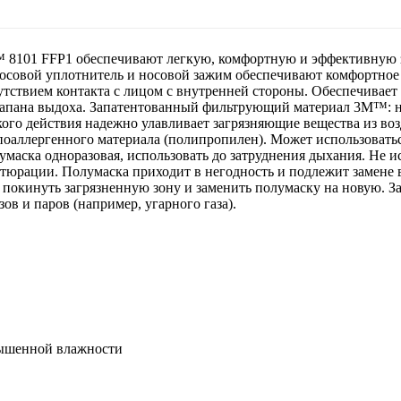
 8101 FFP1 обеспечивают легкую, комфортную и эффективную з
носовой уплотнитель и носовой зажим обеспечивают комфортное 
сутствием контакта с лицом с внутренней стороны. Обеспечивае
клапана выдоха. Запатентованный фильтрующий материал 3M™: 
го действия надежно улавливает загрязняющие вещества из воз
ипоаллергенного материала (полипропилен). Может использоват
ска одноразовая, использовать до затруднения дыхания. Не испо
юрации. Полумаска приходит в негодность и подлежит замене в 
покинуть загрязненную зону и заменить полумаску на новую. 
ов и паров (например, угарного газа).
вышенной влажности