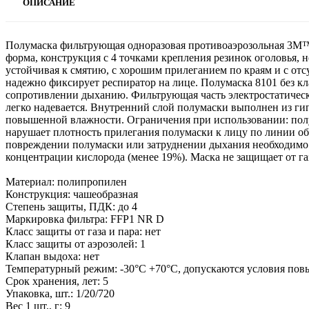
ОПИСАНИЕ
Полумаска фильтрующая одноразовая противоаэрозольная 3M™
форма, конструкция с 4 точками крепления резинок оголовья, 
устойчивая к смятию, с хорошим прилеганием по краям и с от
надежно фиксирует респиратор на лице. Полумаска 8101 без 
сопротивлении дыханию. Фильтрующая часть электростатическо
легко надевается. Внутренний слой полумаски выполнен из г
повышенной влажности. Ограничения при использовании: полума
нарушает плотность прилегания полумаски к лицу по линии обт
повреждении полумаски или затруднении дыхания необходимо 
концентрации кислорода (менее 19%). Маска не защищает от газ
Материал: полипропилен
Конструкция: чашеобразная
Степень защиты, ПДК: до 4
Маркировка фильтра: FFP1 NR D
Класс защиты от газа и пара: нет
Класс защиты от аэрозолей: 1
Клапан выдоха: нет
Температурный режим: -30°С +70°С, допускаются условия по
Срок хранения, лет: 5
Упаковка, шт.: 1/20/720
Вес 1 шт., г: 9