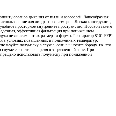
ащиту органов дыхания от пыли и аэрозолей. Чашеобразная
использование для лиц разных размеров. Легкая конструкция,
т удобное просторное внутреннее пространство. Носовой зажим
надежная, эффективная фильтрация при пониженном
духа независимо от их размера и формы. Респиратор 8101 FFP1
ься в условиях повышенных и пониженных температур,
льзуйте полумаску в случае, если вы носите бороду, т.к. это
случае ее снятия на время в загрязненной зоне. При
Запрещено использовать полумаску при пониженной