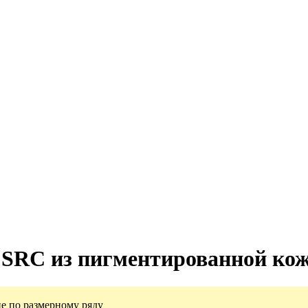
SRC из пигментированной ко
е по размерному ряду