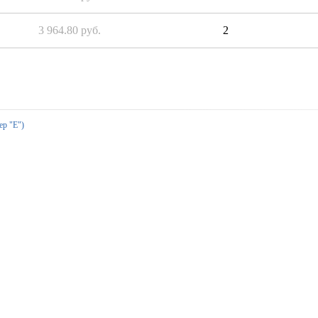
3 964.80 руб.
2
ер "Е")