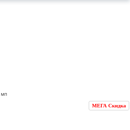
с МП
МЕГА Скидка