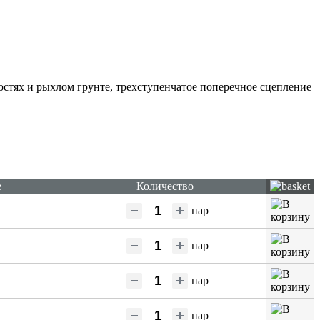
остях и рыхлом грунте, трехступенчатое поперечное сцепление
е
Количество
пар
пар
пар
пар