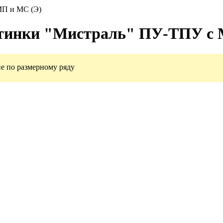
нки "Мистраль" ПУ-ТПУ с 
е по размерному ряду
и