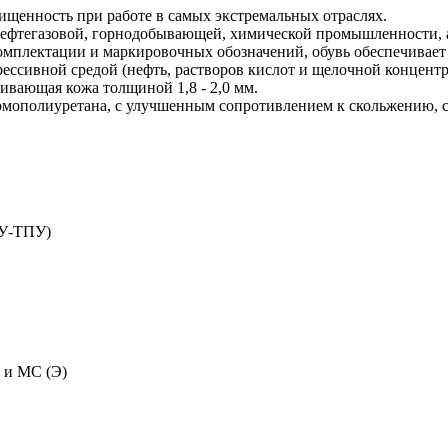
щищенность при работе в самых экстремальных отраслях.
 нефтегазовой, горнодобывающей, химической промышленности,
комплектации и маркировочных обозначений, обувь обеспечивает
грессивной средой (нефть, растворов кислот и щелочной концен
ивающая кожа толщиной 1,8 - 2,0 мм.
ермополиуретана, с улучшенным сопротивлением к скольжению, 
ПУ-ТПУ)
и МС (Э)