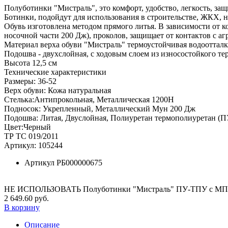
Полуботинки "Мистраль", это комфорт, удобство, легкость, за
Ботинки, подойдут для использования в строительстве, ЖКХ,
Обувь изготовлена методом прямого литья. В зависимости от 
носочной части 200 Дж), проколов, защищает от контактов с а
Материал верха обуви "Мистраль" термоустойчивая водоотталк
Подошва - двухслойная, с ходовым слоем из износостойкого т
Высота 12,5 см
Технические характеристики
Размеры: 36-52
Верх обуви: Кожа натуральная
Стелька:Антипрокольная, Металлическая 1200Н
Подносок: Укрепленный, Металлический Мун 200 Дж
Подошва: Литая, Двуслойная, Полиуретан термополиуретан (
Цвет:Черный
ТР ТС 019/2011
Артикул: 105244
Артикул
РБ000000675
НЕ ИСПОЛЬЗОВАТЬ Полуботинки "Мистраль" ПУ-ТПУ с МП 
2 649.60 руб.
В корзину
Описание