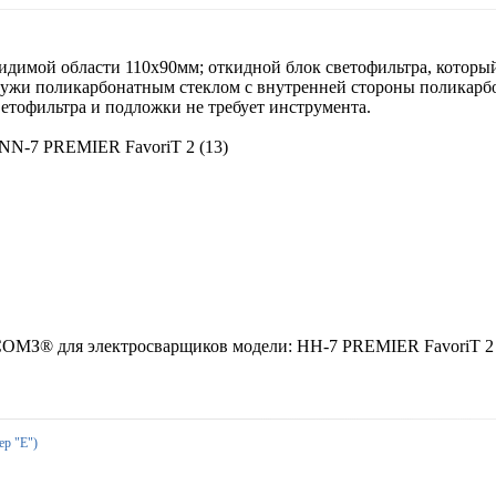
 видимой области 110x90мм; откидной блок светофильтра, которы
аружи поликарбонатным стеклом с внутренней стороны поликар
ветофильтра и подложки не требует инструмента.
 NN-7 PREMIER FavoriT 2 (13)
МЗ® для электросварщиков модели: НН-7 PREMIER FavoriT 2 (1
ер "Е")