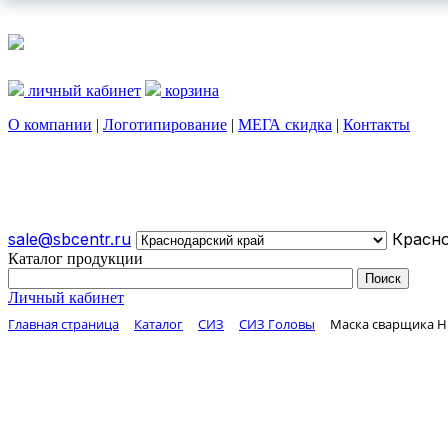
личный кабинет
корзина
О компании
|
Логотипирование
|
МЕГА скидка
|
Контакты
О КОМПАНИИ
ЛОГОТИПИРОВАНИЕ
МЕГА СКИДКА
sale@sbcentr.ru
Красно
Каталог продукции
Личный кабинет
Главная страница
Каталог
СИЗ
СИЗ Головы
Маска сварщика НН