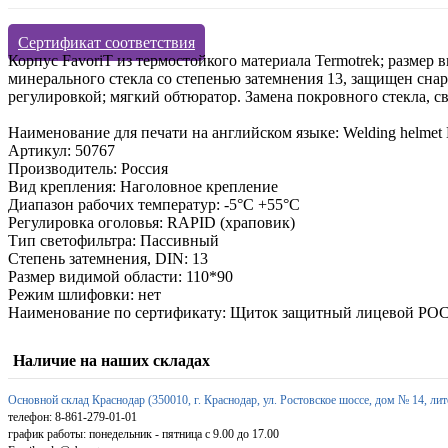
Сертификат соответствия
Корпус FavoriT из термостойкого материала Termotrek; размер
минерального стекла со степенью затемнения 13, защищен сн
регулировкой; мягкий обтюратор. Замена покровного стекла, с
Наименование для печати на английском языке: Welding helmet
Артикул: 50767
Производитель: Россия
Вид крепления: Наголовное крепление
Диапазон рабочих температур: -5°C +55°C
Регулировка оголовья: RAPID (храповик)
Тип светофильтра: Пассивный
Степень затемнения, DIN: 13
Размер видимой области: 110*90
Режим шлифовки: нет
Наименование по сертификату: Щиток защитный лицевой РОСО
Наличие на наших складах
Основной склад Краснодар (350010, г. Краснодар, ул. Ростовское шоссе, дом № 14, лит
телефон: 8-861-279-01-01
график работы: понедельник - пятница с 9.00 до 17.00