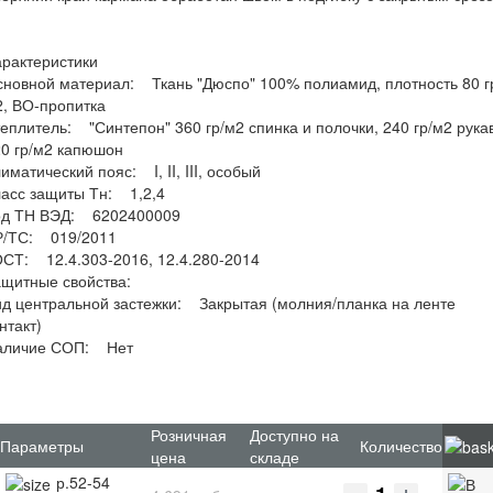
рактеристики
новной материал: Ткань "Дюспо" 100% полиамид, плотность 80 г
, ВО-пропитка
еплитель: "Синтепон" 360 гр/м2 спинка и полочки, 240 гр/м2 рука
0 гр/м2 капюшон
иматический пояс: I, II, III, особый
асс защиты Тн: 1,2,4
од ТН ВЭД: 6202400009
Р/ТС: 019/2011
СТ: 12.4.303-2016, 12.4.280-2014
ащитные свойства:
д центральной застежки: Закрытая (молния/планка на ленте
нтакт)
аличие СОП: Нет
Розничная
Доступно на
Параметры
Количество
цена
складе
р.52-54