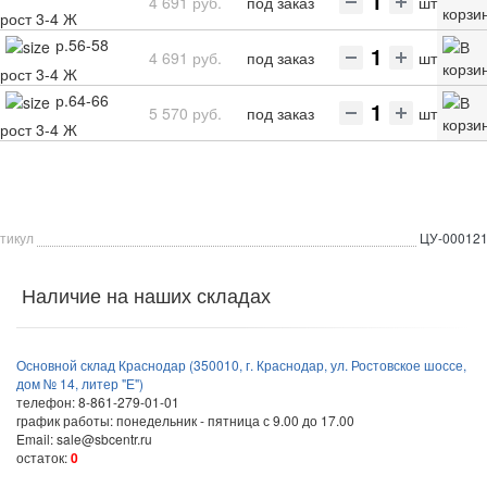
4 691 руб.
под заказ
шт
рост 3-4 Ж
р.56-58
4 691 руб.
под заказ
шт
рост 3-4 Ж
р.64-66
5 570 руб.
под заказ
шт
рост 3-4 Ж
тикул
ЦУ-00012
Наличие на наших складах
Основной склад Краснодар (350010, г. Краснодар, ул. Ростовское шоссе,
дом № 14, литер "Е")
телефон: 8-861-279-01-01
график работы: понедельник - пятница с 9.00 до 17.00
Email: sale@sbcentr.ru
остаток:
0