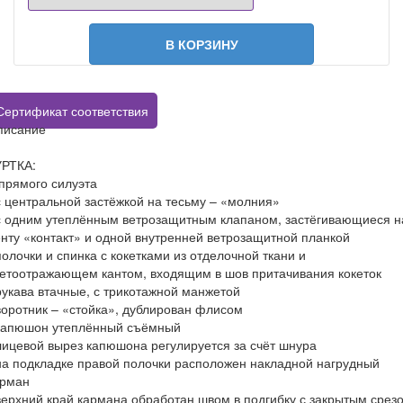
В КОРЗИНУ
Сертификат соответствия
писание
УРТКА:
прямого силуэта
с центральной застёжкой на тесьму – «молния»
с одним утеплённым ветрозащитным клапаном, застёгивающиеся н
нту «контакт» и одной внутренней ветрозащитной планкой
полочки и спинка с кокетками из отделочной ткани и
етоотражающем кантом, входящим в шов притачивания кокеток
рукава втачные, с трикотажной манжетой
воротник – «стойка», дублирован флисом
 капюшон утеплённый съёмный
лицевой вырез капюшона регулируется за счёт шнура
на подкладке правой полочки расположен накладной нагрудный
арман
верхний край кармана обработан швом в подгибку с закрытым срез