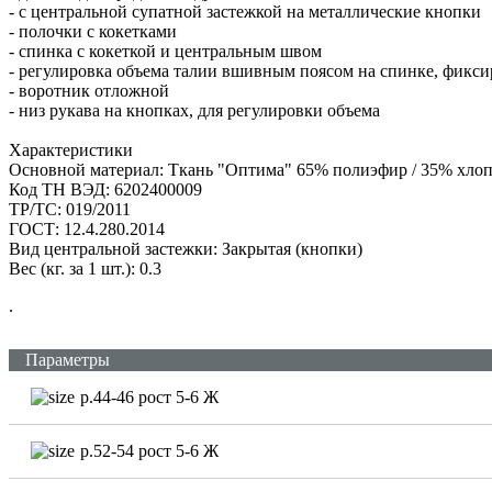
- с центральной супатной застежкой на металлические кнопки
- полочки с кокетками
- спинка с кокеткой и центральным швом
- регулировка объема талии вшивным поясом на спинке, фикс
- воротник отложной
- низ рукава на кнопках, для регулировки объема
Характеристики
Основной материал: Ткань "Оптима" 65% полиэфир / 35% хлопо
Код ТН ВЭД: 6202400009
ТР/ТС: 019/2011
ГОСТ: 12.4.280.2014
Вид центральной застежки: Закрытая (кнопки)
Вес (кг. за 1 шт.): 0.3
.
Параметры
р.44-46 рост 5-6 Ж
р.52-54 рост 5-6 Ж