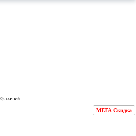
), т.синий
МЕГА Скидка