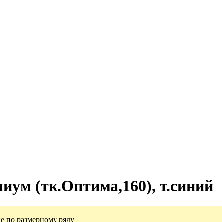
ум (тк.Оптима,160), т.синий
е по размерному ряду