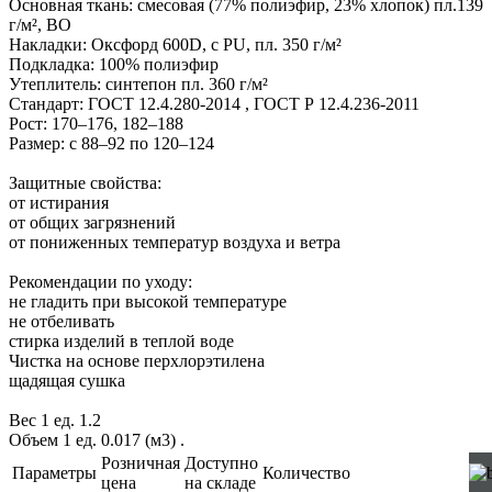
Основная ткань: смесовая (77% полиэфир, 23% хлопок) пл.139
г/м², ВО
Накладки: Оксфорд 600D, с PU, пл. 350 г/м²
Подкладка: 100% полиэфир
Утеплитель: синтепон пл. 360 г/м²
Стандарт: ГОСТ 12.4.280-2014 , ГОСТ Р 12.4.236-2011
Рост: 170–176, 182–188
Размер: с 88–92 по 120–124
Защитные свойства:
от истирания
от общих загрязнений
от пониженных температур воздуха и ветра
Рекомендации по уходу:
не гладить при высокой температуре
не отбеливать
стирка изделий в теплой воде
Чистка на основе перхлорэтилена
щадящая сушка
Вес 1 ед. 1.2
Объем 1 ед. 0.017 (м3)
.
Розничная
Доступно
Параметры
Количество
цена
на складе