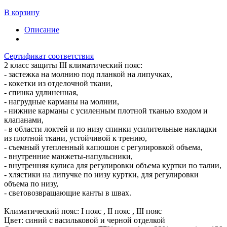
В корзину
Описание
Сертификат соответствия
2 класс защиты III климатический пояс:
- застежка на молнию под планкой на липучках,
- кокетки из отделочной ткани,
- спинка удлиненная,
- нагрудные карманы на молнии,
- нижние карманы с усиленным плотной тканью входом и
клапанами,
- в области локтей и по низу спинки усилительные накладки
из плотной ткани, устойчивой к трению,
- съемный утепленный капюшон с регулировкой объема,
- внутренние манжеты-напульсники,
- внутренняя кулиса для регулировки объема куртки по талии,
- хлястики на липучке по низу куртки, для регулировки
объема по низу,
- световозвращающие канты в швах.
Климатический пояс: I пояс , II пояс , III пояс
Цвет: синий с васильковой и черной отделкой