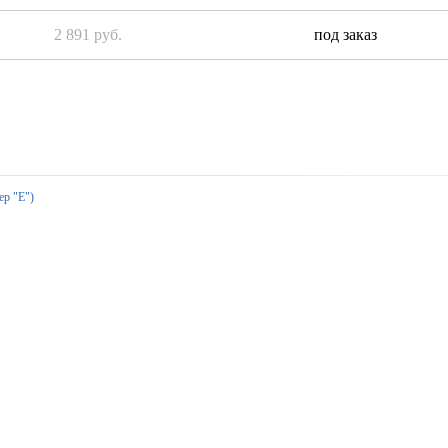
2 891 руб.
под заказ
ер "Е")