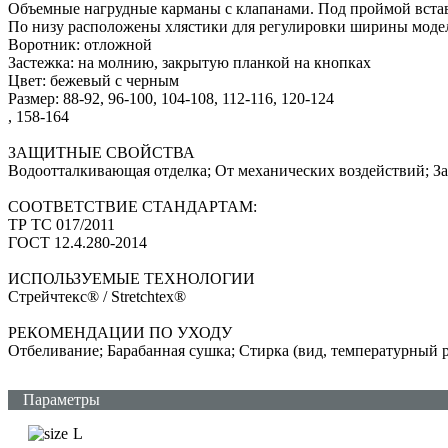
Объемные нагрудные карманы с клапанами. Под проймой встав
По низу расположены хлястики для регулировки ширины моде
Воротник: отложной
Застежка: на молнию, закрытую планкой на кнопках
Цвет: бежевый с черным
Размер: 88-92, 96-100, 104-108, 112-116, 120-124
, 158-164
ЗАЩИТНЫЕ СВОЙСТВА
Водоотталкивающая отделка; От механических воздействий; З
СООТВЕТСТВИЕ СТАНДАРТАМ:
ТР ТС 017/2011
ГОСТ 12.4.280-2014
ИСПОЛЬЗУЕМЫЕ ТЕХНОЛОГИИ
Стрейчтекс® / Stretchtex®
РЕКОМЕНДАЦИИ ПО УХОДУ
Отбеливание; Барабанная сушка; Стирка (вид, температурный 
Параметры
L