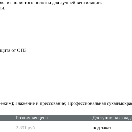
ка из пористого полотна для лучшей вентиляции.
ли.
ащита от ОПЗ
режим); Глажение и прессование; Профессиональная сухая/мокра
Розничная цена
Доступно на склад
2 891 руб.
под заказ