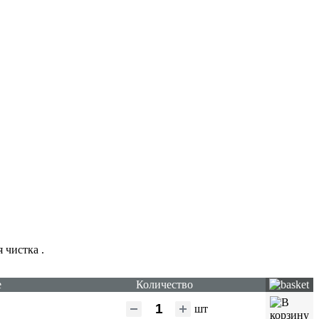
я чистка
.
е
Количество
шт