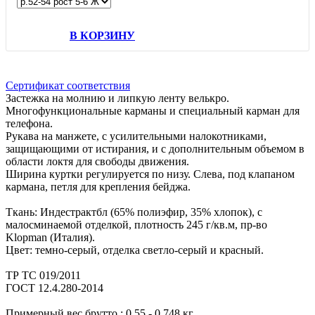
В КОРЗИНУ
Сертификат соответствия
Застежка на молнию и липкую ленту велькро.
Многофункциональные карманы и специальный карман для
телефона.
Рукава на манжете, с усилительными налокотниками,
защищающими от истирания, и с дополнительным объемом в
области локтя для свободы движения.
Ширина куртки регулируется по низу. Слева, под клапаном
кармана, петля для крепления бейджа.
Ткань: Индестрактбл (65% полиэфир, 35% хлопок), с
малосминаемой отделкой, плотность 245 г/кв.м, пр-во
Klopman (Италия).
Цвет: темно-серый, отделка светло-серый и красный.
ТР ТС 019/2011
ГОСТ 12.4.280-2014
Примерный вес брутто : 0.55 - 0.748 кг.