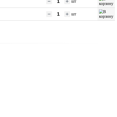
шт
шт