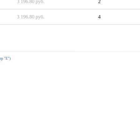
3 196.80 руб.
2
3 196.80 руб.
4
ер "Е")