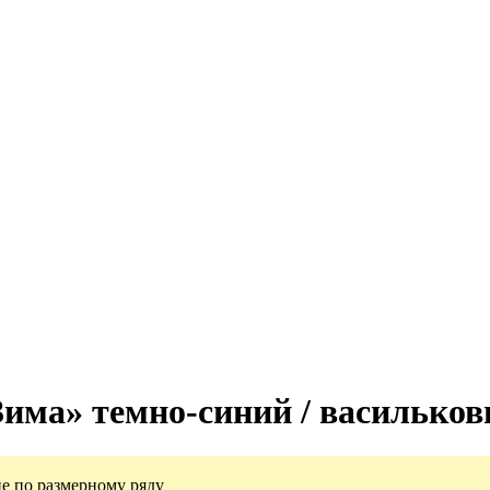
има» темно-синий / васильковы
е по размерному ряду