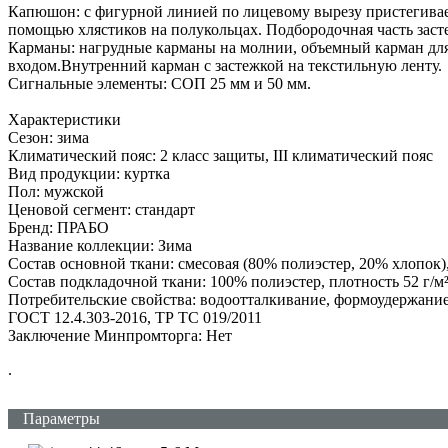
Капюшон: с фигурной линией по лицевому вырезу пристегивает
помощью хлястиков на полукольцах. Подбородочная часть засте
Карманы: нагрудные карманы на молнии, объемный карман для 
входом.Внутренний карман с застежкой на текстильную ленту.
Сигнальные элементы: СОП 25 мм и 50 мм.
Характеристики
Сезон: зима
Климатический пояс: 2 класс защиты, III климатический пояс
Вид продукции: куртка
Пол: мужской
Ценовой сегмент: стандарт
Бренд: ПРАБО
Название коллекции: Зима
Состав основной ткани: смесовая (80% полиэстер, 20% хлопок)
Состав подкладочной ткани: 100% полиэстер, плотность 52 г/м
Потребительские свойства: водоотталкивание, формоудержание
ГОСТ 12.4.303-2016, ТР ТС 019/2011
Заключение Минпромторга: Нет
.
Параметры