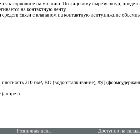
ся к горловине на молнию. По лицевому вырезу шнур, продетый
гивается на контактную ленту.
средств связи с клапаном на контактную ленту,нижние объемны
, плотность 210 г/м², ВО (водоотталкивание), ФД (формоудержан
²
 (аппрет)
Розничная цена
Доступно на склад