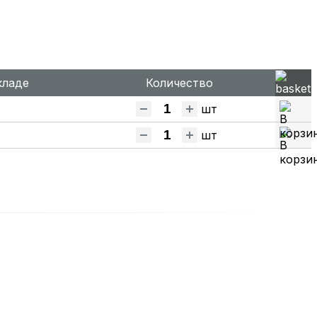
кладе
Количество
шт
шт