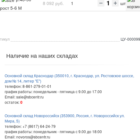
8 092 руб.
1
шт
рост 5-6 М
тикул
ЦУ-00009
Наличие на наших складах
Основной склад Краснодар (350010, г. Краснодар, ул. Ростовское шоссе,
дом № 14, литер "Е")
телефон: 8-861-279-01-01
график работы: понедельник - пятница с 9.00 до 17.00
Email: sale@sbcentr.ru
остаток:
0
Основной склад Новороссийск (353900, Россия, г. Новороссийск ул.
Мира, 5)
телефон: +7 (8617) 64-24-79
график работы: понедельник - пятница с 9.00 до 18:00
Email: novoros@sbcentr.ru