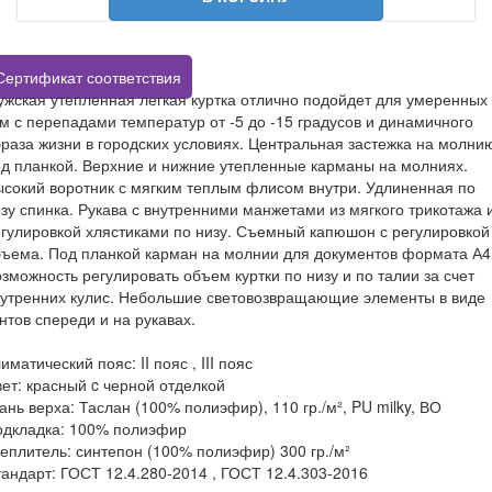
Сертификат соответствия
жская утепленная легкая куртка отлично подойдет для умеренных
м с перепадами температур от -5 до -15 градусов и динамичного
раза жизни в городских условиях. Центральная застежка на молни
д планкой. Верхние и нижние утепленные карманы на молниях.
сокий воротник с мягким теплым флисом внутри. Удлиненная по
зу спинка. Рукава с внутренними манжетами из мягкого трикотажа 
гулировкой хлястиками по низу. Съемный капюшон с регулировкой
ъема. Под планкой карман на молнии для документов формата А4
зможность регулировать объем куртки по низу и по талии за счет
утренних кулис. Небольшие световозвращающие элементы в виде
нтов спереди и на рукавах.
иматический пояс: II пояс , III пояс
ет: красный c черной отделкой
ань верха: Таслан (100% полиэфир), 110 гр./м², PU milky, ВО
одкладка: 100% полиэфир
еплитель: синтепон (100% полиэфир) 300 гр./м²
андарт: ГОСТ 12.4.280-2014 , ГОСТ 12.4.303-2016