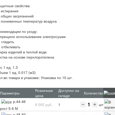
щитные свойства:
 истирания
 общих загрязнений
 пониженных температур воздуха
комендации по уходу:
апрещено использование электросушки
 гладить
 отбеливать
ирка изделий в теплой воде
стка на основе перхлорэтилена
с 1 ед. 1.3
ъем 1 ед. 0.017 (м3)
л-во товара в упаковке: Упаковка по 10 шт
.
Розничная
Доступно на
Параметры
Количество
цена
складе
р.44-46
8 092 руб.
1
шт
рост 5-6 М
р.48-50