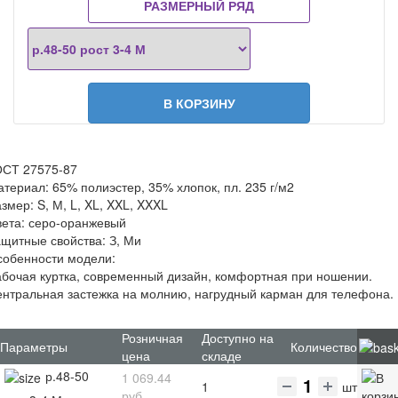
РАЗМЕРНЫЙ РЯД
В КОРЗИНУ
ОСТ 27575-87
териал: 65% полиэстер, 35% хлопок, пл. 235 г/м2
змер: S, М, L, XL, XXL, XXXL
ета: серо-оранжевый
щитные свойства: З, Ми
собенности модели:
бочая куртка, современный дизайн, комфортная при ношении.
нтральная застежка на молнию, нагрудный карман для телефона.
Розничная
Доступно на
Параметры
Количество
цена
складе
р.48-50
1 069.44
1
шт
руб.