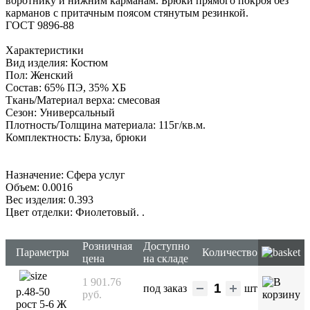
воротнику и нижним карманам. Брюки прямого покроя без
карманов с притачным поясом стянутым резинкой.
ГОСТ 9896-88
Характеристики
Вид изделия: Костюм
Пол: Женский
Состав: 65% ПЭ, 35% ХБ
Ткань/Материал верха: смесовая
Сезон: Универсальный
Плотность/Толщина материала: 115г/кв.м.
Комплектность: Блуза, брюки
Назначение: Сфера услуг
Объем: 0.0016
Вес изделия: 0.393
Цвет отделки: Фиолетовый.
.
Розничная
Доступно
Параметры
Количество
цена
на складе
1 901.76
под заказ
шт
р.48-50
руб.
рост 5-6 Ж